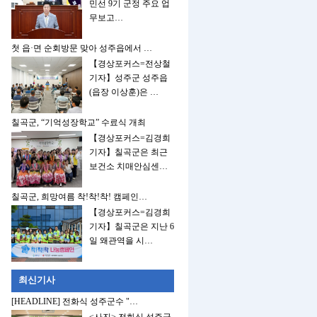
민선 9기 군정 주요 업
무보고…
첫 읍·면 순회방문 맞아 성주읍에서 …
【경상포커스=전상철
기자】성주군 성주읍
(읍장 이상훈)은 …
칠곡군, “기억성장학교” 수료식 개최
【경상포커스=김경희
기자】칠곡군은 최근
보건소 치매안심센…
칠곡군, 희망여름 착!착!착! 캠페인…
【경상포커스=김경희
기자】칠곡군은 지난 6
일 왜관역을 시…
최신기사
[HEADLINE] 전화식 성주군수 "…