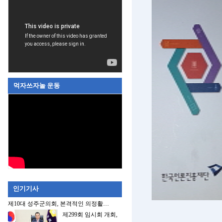
먹자쓰자놀 운동
인기기사
제10대 성주군의회, 본격적인 의정활…
제299회 임시회 개회,