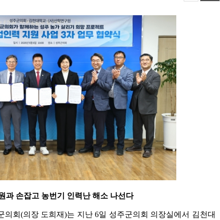
과 손잡고 농번기 인력난 해소 나선다
군의회
(
의장 도희재
)
는 지난
6
일 성주군의회 의장실에서 김천대