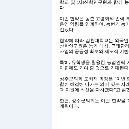
학교 및
(
사
)
산학연구원과 함께 농
다
.
이번 협약은 농촌 고령화와 인력 
운영 역량을 연계하여
,
농번기 농가
진됐다
.
협약에 따라 김천대학교는 외국인 
산학연구원은 농가 매칭
,
근태관
사업의 공공성 확보와 제도적 기반
특히
,
유학생을 활용한 농업인력 지
마련에도 기여 할 것으로 기대된다
성주군의회 도희재 의장은
“
이번 
함께 해결해 나가는 의미 있는 사
과 지원에 최선을 다하겠다
”
고 밝
한편
,
성주군의회는 이번 협약을 
계획이다
.