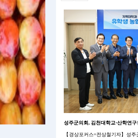
성주군의회
,
김천대학교
·
산학연구원
【
경상포커스
=
전상철기자
】
성주