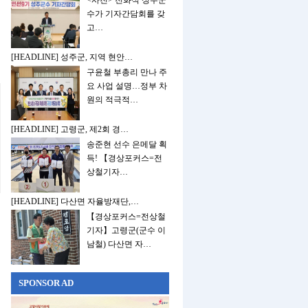
<사진> 전화식 성주군
수가 기자간담회를 갖
고…
[HEADLINE] 성주군, 지역 현안…
구윤철 부총리 만나 주
요 사업 설명…정부 차
원의 적극적…
[HEADLINE] 고령군, 제2회 경…
송준현 선수 은메달 획
득! 【경상포커스=전
상철기자…
[HEADLINE] 다산면 자율방재단,…
【경상포커스=전상철
기자】고령군(군수 이
남철) 다산면 자…
SPONSOR AD