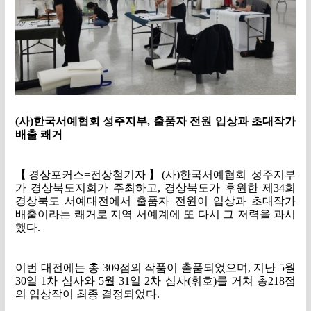
(
사
)
한국서예협회 성주지부
,
출품자 전원 입상과 초대작가
배출 쾌거
【
경상포커스
=
전상철기자
】
(
사
)
한국서예협회 성주지부
가 경상북도지회가 주최하고
,
경상북도가 후원한 제
34
회
경상북도 서예대전에서 출품자 전원이 입상과 초대작가
배출이라는 쾌거로 지역 서예계에 또 다시 그 저력을 과시
했다
.
이번 대전에는 총
309
점의 작품이 출품되었으며
,
지난
5
월
30
일
1
차 심사와
5
월
31
일
2
차 심사
(
휘호
)
를 거쳐 총
218
점
의 입상작이 최종 결정되었다
.