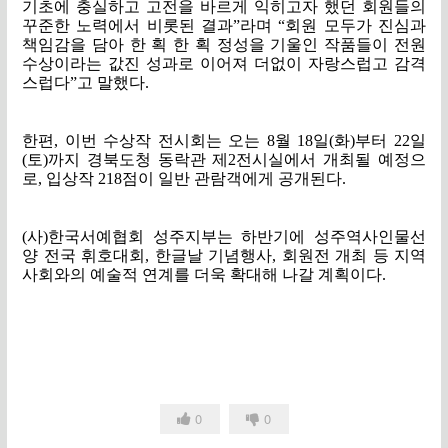
기초에 충실하고 고전을 바르게 익히고자 했던 회원들의
꾸준한 노력에서 비롯된 결과
”
라며
“
회원 모두가 진심과
책임감을 담아 한 획 한 획 정성을 기울인 작품들이 전원
수상이라는 값진 성과로 이어져 더없이 자랑스럽고 감격
스럽다
”
고 말했다
.
한편
,
이번 수상작 전시회는 오는
8
월
18
일
(
화
)
부터
22
일
(
토
)
까지 경북도청 동락관 제
2
전시실에서 개최될 예정으
로
,
입상작
218
점이 일반 관람객에게 공개된다
.
(
사
)
한국서예협회 성주지부는 하반기에 성주역사인물선
양 전국 휘호대회
,
한글날 기념행사
,
회원전 개최 등 지역
사회와의 예술적 연계를 더욱 확대해 나갈 계획이다
.
0
0