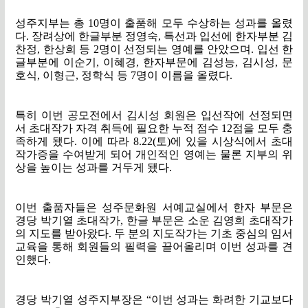
성주지부는 총
10
명이 출품해 모두 수상하는 성과를 올렸
다
.
장려상에 한글부분 정영숙
,
특선과 입선에 한자부분 김
찬정
,
한상희 등
2
명이 선정되는 영예를 안았으며
.
입선 한
글부분에 이순기
,
이혜경
,
한자부문에 김성능
,
김시성
,
문
호식
,
이형근
,
정학식 등
7
명이 이름을 올렸다
.
특히 이번 공모전에서 김시성 회원은 입선작에 선정되면
서 초대작가 자격 취득에 필요한 누적 점수
12
점을 모두 충
족하게 됐다
.
이에 따라
8.22(
토
)
에 있을 시상식에서 초대
작가증을 수여받게 되어 개인적인 영예는 물론 지부의 위
상을 높이는 성과를 거두게 됐다
.
이번 출품자들은 성주문화원 서예교실에서 한자 부문은
경당 박기열 초대작가
,
한글 부문은 소운 김영희 초대작가
의 지도를 받아왔다
.
두 분의 지도작가는 기초 중심의 임서
교육을 통해 회원들의 필력을 끌어올리며 이번 성과를 견
인했다
.
경당 박기열 성주지부장은
“
이번 성과는 화려한 기교보다