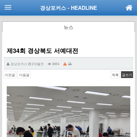
경상포커스
- HEADLINE
뉴스
제34회 경상북도 서예대전
경상포커스
2개월전
3854
이전글
다음글
목록
글쓰기