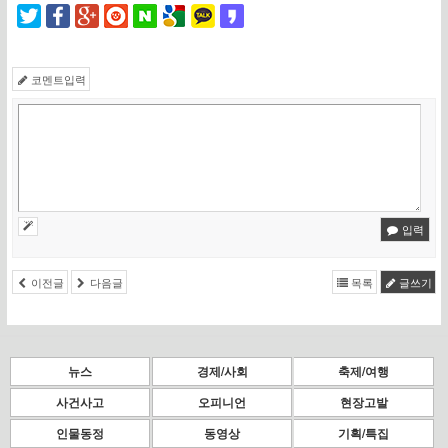
코멘트입력
입력
이전글
다음글
목록
글쓰기
뉴스
경제/사회
축제/여행
사건사고
오피니언
현장고발
인물동정
동영상
기획/특집