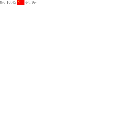
8/6 10:45
ë² ì´ì§•
8/6 10:45
ìƒí•˜ì´
8/5 22:45
ë‰´ìš•
8/5 19:45
LA
8/6 03:45
ëŸ°ë˜
8/6 04:45
íŒŒë¦¬
8/6 04:45
ë² ë¥¼ë¦°
8/5 19:45
ë²¤ì¿ ë²„
8/6 12:45
ì‹œë“œë‹ˆ
8/6 11:45
8/6 11:45
ë„ì¿„