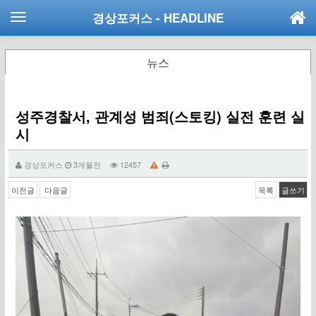
경상포커스
- HEADLINE
뉴스
성주경찰서, 관계성 범죄(스토킹) 실전 훈련 실
시
경상포커스
3개월전
12457
이전글
다음글
목록
글쓰기