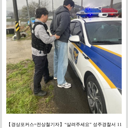
【
경상포커스
=
전상철기자
】
“
살려주세요
”
성주경찰서
11