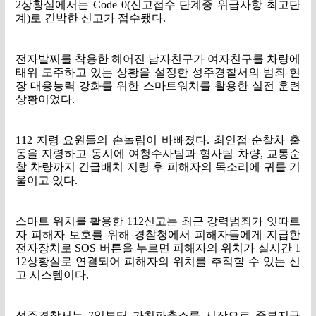
2
상황실에서는
Code 0(
신고접수 단계중 위급사항 최고단
계
)
로 긴박한 신고가 접수됐다
.
전자발찌를 착용한 헤어진 남자친구가 여자친구를 차량에
태워 도주하고 있는 상황을 설정한 성주경찰서의 범죄 현
장 대응능력 강화를 위한 스마트워치를 활용한 실전 훈련
상황이었다
.
112
지령 요원들의 손놀림이 바빠졌다
.
최인접 순찰차 출
동을 지령하고 동시에 여청수사팀과 형사팀 차량
,
교통순
찰 차량까지 긴급배치 지령 후 피해자의 목소리에 귀를 기
울이고 있다
.
스마트 워치를 활용한
112
신고는 최근 강력범죄가 잇따르
자 피해자 보호를 위해 경찰청에서 피해자들에게 지급한
전자장치로
SOS
버튼을 누르면 피해자의 위치가 실시간
1
12
상황실로 연결되어 피해자의 위치를 추적할 수 있는 신
고 시스템이다
.
성주경찰서는
7
일부터 가천파출소를 시작으로 중부지구