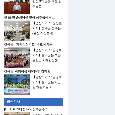
민선 9기 군정 주요 업
무보고…
첫 읍·면 순회방문 맞아 성주읍에서 …
【경상포커스=전상철
기자】성주군 성주읍
(읍장 이상훈)은 …
칠곡군, “기억성장학교” 수료식 개최
【경상포커스=김경희
기자】칠곡군은 최근
보건소 치매안심센…
칠곡군, 희망여름 착!착!착! 캠페인…
【경상포커스=김경희
기자】칠곡군은 지난 6
일 왜관역을 시…
최신기사
[HEADLINE] 전화식 성주군수 "…