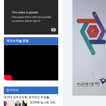
먹자쓰자놀 운동
인기기사
제10대 성주군의회, 본격적인 의정활…
제299회 임시회 개회,