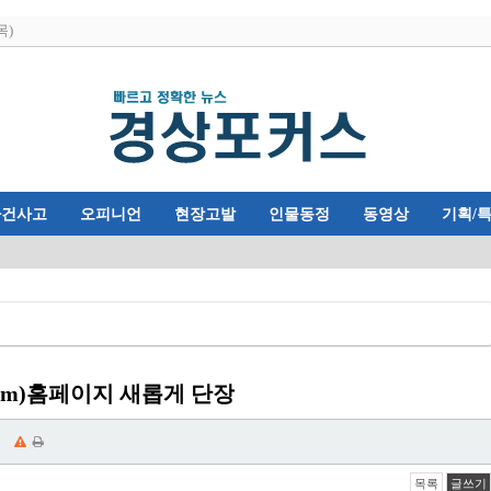
목)
사건사고
오피니언
현장고발
인물동정
동영상
기획/
.com)홈페이지 새롭게 단장
목록
글쓰기