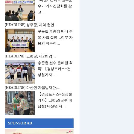
<사진> 전화식 성주군
수가 기자간담회를 갖
고…
[HEADLINE] 성주군, 지역 현안…
구윤철 부총리 만나 주
요 사업 설명…정부 차
원의 적극적…
[HEADLINE] 고령군, 제2회 경…
송준현 선수 은메달 획
득! 【경상포커스=전
상철기자…
[HEADLINE] 다산면 자율방재단,…
【경상포커스=전상철
기자】고령군(군수 이
남철) 다산면 자…
SPONSOR AD