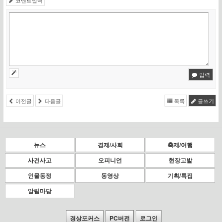
코멘트입력
입력
이전글
다음글
목록
글쓰기
뉴스
경제/사회
축제/여행
사건사고
오피니언
현장고발
인물동정
동영상
기획/특집
알림마당
경상포커스
PC버전
로그인