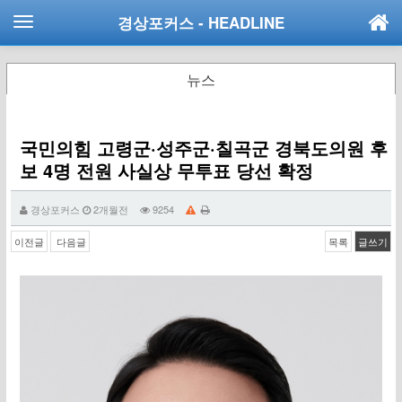
경상포커스
- HEADLINE
뉴스
국민의힘 고령군·성주군·칠곡군 경북도의원 후
보 4명 전원 사실상 무투표 당선 확정
경상포커스
2개월전
9254
이전글
다음글
목록
글쓰기