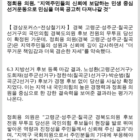
정희용 의원
, "
지역주민들의 신뢰에 보답하는 민생 중심
선거운동으로 민심을 더욱 공고히 다져나갈 것
"
【
경상포커스
=
전상철기자
】
경북 고령군
·
성주군
·
칠곡군
선거구의 국민의힘 경북도의원 후보 전원의 무투표 당선
이 확정된 가운데
,
정희용 의원
(
경북 고령군
·
성주군
·
칠곡
군
)
은 지역주민들의 성원과 신뢰에 깊이 감사하면서
"
더
무거운 책임감과 더욱 겸손한 자세
"
를 약속했다
.
6.3
지방선거 후보 등록 마감 결과
,
노성환
(
고령군선거구
)·
도희재
(
성주군선거구
)·
정한석
(
칠곡군
1
선거구
)·
박순범
(
칠
곡군
2
선거구
)
후보가 경쟁 후보 없이 당선을 사실상 확정
지었다
.
이는 지역 내 국민의힘의 높은 경쟁력과 정희용 의
원을 중심으로 한 강한 결속력을 보여준 결과라는 평가가
나온다
.
정희용 의원은
"
고령군
·
성주군
·
칠곡군 경북도의원 후보
전원 무투표 당선은 국민의힘 후보들이 현장을 발로 뛰며
쌓아온 역량과 진정성을 주민들께서 신뢰해 주신 결과
"
라
며
, "
지역구 국회의원으로서 주민분들의 기대에 부응해야