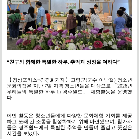
“
친구와 함께한 특별한 하루
,
추억과 성장을 더하다
”
【
경상포커스
=
김경희기자
】
고령군
(
군수 이남철
)
청소년
문화의집은 지난
7
일 지역 청소년들을 대상으로
「
2026
년
우리들의 특별한 하루
in
경주월드
」
체험활동을 운영했
다
.
이번 활동은 청소년들에게 다양한 문화체험 기회를 제공
하고 또래 간 소통을 활성화하기 위해 마련됐으며
,
참가자
들은 경주월드에서 특별한 추억을 만들며 즐겁고 뜻깊은
시간을 보냈다
.