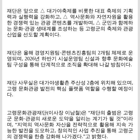
재단은 앞으로
△
대가야축제를 비롯한 대표 축제의 기획
력과 실행력을 강화하고
,
△
역사문화와 자연자원을 활용
한 경쟁력 있는 관광 콘텐츠를 개발하며
,
△
군민과 함께하
는 문화
·
관광 생태계를 조성하는 등 고령군의 축제와 관광
산업을 선도할 계획이다
.
재단은 올해 경영지원팀
·
콘텐츠진흥팀의
2
개팀 체제로 운
영되며
, 2026
년 하반기 시설운영팀 신설과 향후 문화예술
팀 구성을 통해 단계적으로 조직을 확대해 나갈 방침이다
.
재단 사무실은 대가야생활촌 주산성
2
층에 위치해 있으며
,
고령 문화관광 발전의 핵심 플랫폼 역할을 수행할 예정이
다
.
고령문화관광재단
(
이사장 이남철
)
은
“
재단의 출범은 고령
군 문화
·
관광의 새로운 도약을 알리는 계기가 될 것
”
이라
며
, “
지역의 역사문화 자산을 전략적으로 활용해 지속 가
능한 발전을 도모하고
,
창의적인 사업 추진을 통해 고령군
의 경쟁력을 한층 강화해 나가겠다
.”
고 밝혔다
.