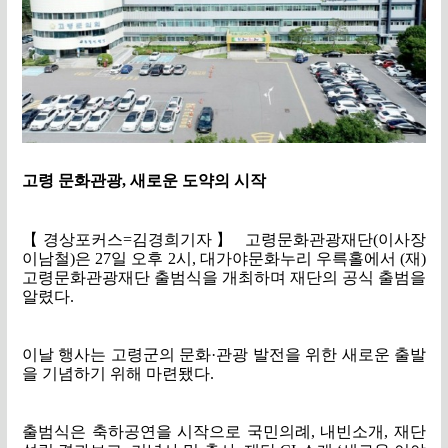
고령 문화관광
,
새로운 도약의 시작
【
경상포커스
=
김경희기자
】
고령문화관광재단
(
이사장
이남철
)
은
27
일 오후
2
시
,
대가야문화누리 우륵홀에서
(
재
)
고령문화관광재단 출범식을 개최하며 재단의 공식 출범을
알렸다
.
이날 행사는 고령군의 문화
·
관광 발전을 위한 새로운 출발
을 기념하기 위해 마련됐다
.
출범식은 축하공연을 시작으로 국민의례
,
내빈소개
,
재단