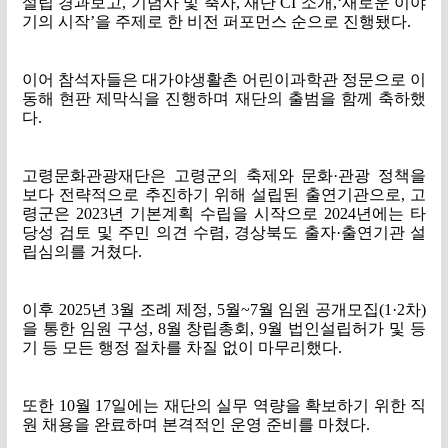
설립 경과보고
,
기념사 및 축사
,
재단
CI
소개
,‘
새로운 이야
기의 시작
’
을 주제로 한 비전 퍼포먼스 순으로 진행됐다
.
이어 참석자들은 대가야생활촌 어린이과학관 정문으로 이
동해 현판 제막식을 진행하며 재단의 출범을 함께 축하했
다
.
고령문화관광재단은 고령군의 축제와 문화
·
관광 정책을
보다 전략적으로 추진하기 위해 설립된 출연기관으로
,
고
령군은
2023
년 기본계획 수립을 시작으로
2024
년에는 타
당성 검토 및 주민 의견 수렴
,
경상북도 출자
·
출연기관 설
립심의를 거쳤다
.
이후
2025
년
3
월 조례 제정
, 5
월
~7
월 임원 공개모집
(1·2
차
)
을 통한 임원 구성
, 8
월 창립총회
, 9
월 법인설립허가 및 등
기 등 모든 행정 절차를 차질 없이 마무리했다
.
또한
10
월
17
일에는 재단의 실무 역량을 확보하기 위한 직
원 채용을 완료하며 본격적인 운영 준비를 마쳤다
.