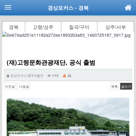
경상포커스
- 경북
경북
고령/성주
칠곡/구미
상주/서부
(재)고령문화관광재단, 공식 출범
경상포커스
9개월전
1052
이전글
다음글
목록
글쓰기