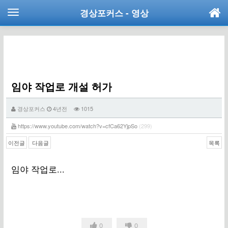
경상포커스
- 영상
임야 작업로 개설 허가
경상포커스
4년전
1015
https://www.youtube.com/watch?v=cfCa62YjpSo
(299)
이전글
다음글
목록
임야 작업로...
0
0