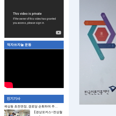
먹자쓰자놀 운동
인기기사
곽상동 초전면장, 경로당 순회하며 주…
【경상포커스=전상철