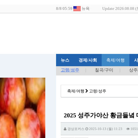
Update 2026.08.08 (
뉴스
경제/사회
축제/여행
고령/성주
칠곡/구미
상주
축제/여행
고령/성주
2025 성주가야산 황금들녘
경상포커스
2025-10-13 (월) 11:23
1051