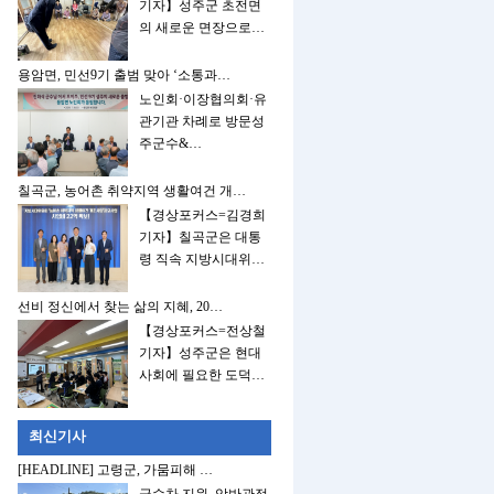
기자】성주군 초전면
의 새로운 면장으로…
용암면, 민선9기 출범 맞아 ‘소통과…
노인회·이장협의회·유
관기관 차례로 방문성
주군수&…
칠곡군, 농어촌 취약지역 생활여건 개…
【경상포커스=김경희
기자】칠곡군은 대통
령 직속 지방시대위…
선비 정신에서 찾는 삶의 지혜, 20…
【경상포커스=전상철
기자】성주군은 현대
사회에 필요한 도덕…
최신기사
[HEADLINE] 고령군, 가뭄피해 …