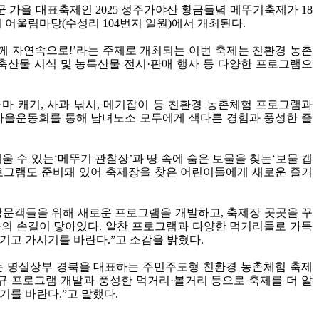
군 가을 대표축제인
2025
성주가야산 황금들녘 메뚜기축제가
18
리 어울림마당
(
수성리
104
번지 일원
)
에서 개최된다
.
께 자연속으로
!’
라는 주제로 개최되는 이번 축제는 친환경 농촌
축산물 시식 및 농특산물 전시
·
판매 행사 등 다양한 프로그램으
마 캐기
,
사과 낚시
,
메기잡이 등 친환경 농촌체험 프로그램과
가을운동회를 통해 남녀노소 모두에게 색다른 경험과 풍성한 즐
울 수 있는
‘
메뚜기 관찰장
’
과 땅 속에 숨은 보물을 찾는
‘
보물 캡
로그램도 준비돼 있어 축제장을 찾은 어린이들에게 새로운 즐거
방문객들을 위해 새로운 프로그램을 개발하고
,
축제장 곳곳을 꾸
들의 손길이 닿아있다
.
알찬 프로그램과 다양한 먹거리들로 가득
즐기고 가시기를 바란다
.”
고 소감을 밝혔다
.
 명실상부 경북을 대표하는 주민주도형 친환경 농촌체험 축제
규 프로그램 개발과 풍성한 먹거리
·
볼거리 등으로 축제를 더 알
시기를 바란다
.”
고 말했다
.