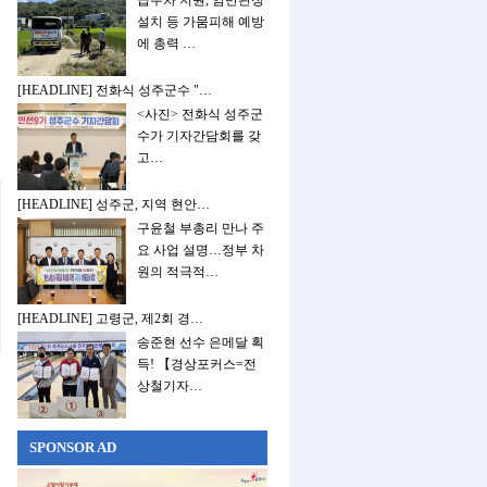
급수차 지원, 암반관정
설치 등 가뭄피해 예방
에 총력 …
[HEADLINE] 전화식 성주군수 "…
<사진> 전화식 성주군
수가 기자간담회를 갖
고…
[HEADLINE] 성주군, 지역 현안…
구윤철 부총리 만나 주
요 사업 설명…정부 차
원의 적극적…
[HEADLINE] 고령군, 제2회 경…
송준현 선수 은메달 획
득! 【경상포커스=전
상철기자…
SPONSOR AD