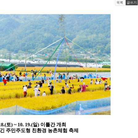
목록
글쓰기
18.(
토
) ~ 10. 19.(
일
)
이틀간 개최
담긴 주민주도형 친환경 농촌체험 축제