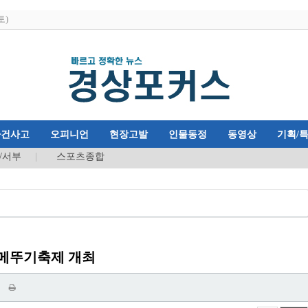
토)
사건사고
오피니언
현장고발
인물동정
동영상
기획/
/서부
스포츠종합
 메뚜기축제 개최