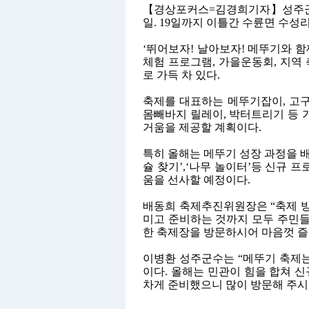
【
경상포커스
=
김경희기자
】
성주
일
. 19
일까지 이틀간 수륜면 수성
‘
뛰어보자
!
날아보자
!
메뚜기와 함
체험 프로그램
,
가을운동회
,
지역 
로 가득 차 있다
.
축제를 대표하는 메뚜기잡이
,
고구
몸빼바지 릴레이
,
박터트리기 등 
거움을 제공할 계획이다
.
특히 올해는 메뚜기 성장 과정을 배
슐 찾기
’,‘
나무 놀이터
’
등 신규 프
움을 선사할 예정이다
.
배동희 축제추진위원장은
“
축제 
미고 준비하는 것까지 모두 주민
한 축제장을 방문하시어 마음껏 
이병환 성주군수는
“
메뚜기 축제는
이다
.
올해는 민관이 힘을 합쳐 신
차게 준비했으니 많이 방문해 주