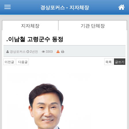
경상포커스
- 지자체장
지자체장
기관 단체장
.이남철 고령군수 동정
경상포커스
2년전
3303
이전글
다음글
목록
글쓰기