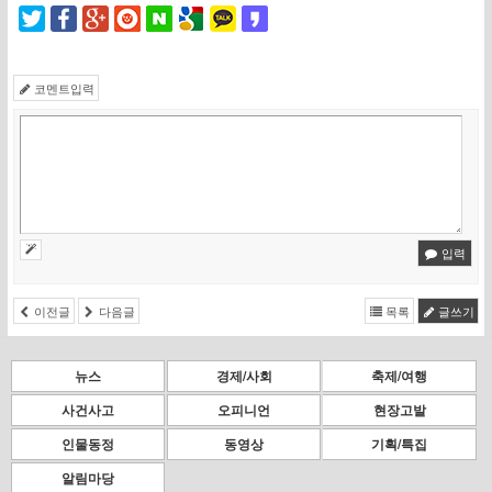
코멘트입력
입력
이전글
다음글
목록
글쓰기
뉴스
경제/사회
축제/여행
사건사고
오피니언
현장고발
인물동정
동영상
기획/특집
알림마당