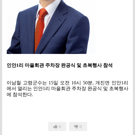
인안
1
리 마을회관 주차장 완공식 및 초복행사 참석
이남철 고령군수는
15
일 오전
10
시
50
분
,
개진면 인안
1
리
에서 열리는 인안
1
리 마을회관 주차장 완공식 및 초복행사
에 참석한다
.
0
0